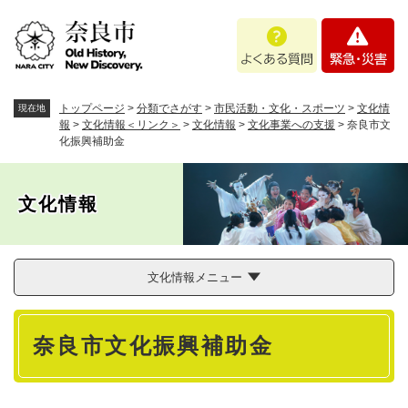
ペ
メニューを飛ばして本文へ
よ
緊
ー
く
急
ジ
あ
・
の
る
災
先
質
害
頭
トップページ
>
分類でさがす
>
市民活動・文化・スポーツ
>
文化情
現在地
問
で
報
>
文化情報＜リンク＞
>
文化情報
>
文化事業への支援
>
奈良市文
化振興補助金
す
。
文化情報
文化情報メニュー
本
奈良市文化振興補助金
文