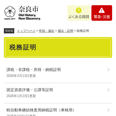
ペ
メニューを飛ばして本文へ
よ
緊
ー
く
急
ジ
あ
・
の
る
災
先
質
害
頭
トップページ
>
申請・届出
>
届出・証明
>
税務証明
現在地
問
で
本
す
税務証明
。
文
課税・非課税・所得・納税証明
2026年2月13日更新
固定資産評価・公課等証明
2026年1月23日更新
軽自動車継続検査用納税証明（車検用）