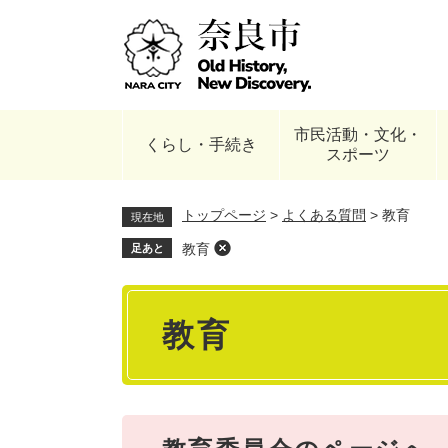
ペ
ー
ジ
の
先
頭
市民活動・文化・
で
くらし・手続き
スポーツ
す
。
トップページ
>
よくある質問
>
教育
現在地
教育
足あと
本
教育
文