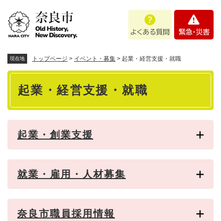
ペ
メニューを飛ばして本文へ
よ
緊
ー
く
急
ジ
あ
・
の
る
災
先
質
害
頭
トップページ
>
イベント・募集
>
起業・経営支援・就職
現在地
問
で
本
す
起業・経営支援・就職
。
文
起業・創業支援
就業・雇用・人材募集
奈良市職員採用情報