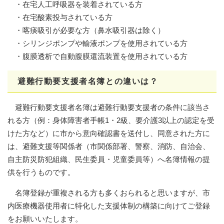
・在宅人工呼吸器を装着されている方
・在宅酸素投与されている方
・喀痰吸引が必要な方（鼻水吸引器は除く）
・シリンジポンプや輸液ポンプを使用されている方
・腹膜透析で自動腹膜還流装置を使用されている方
避難行動要支援者名簿との違いは？
避難行動要支援者名簿は避難行動要支援者の条件に該当さ
れる方（例：身体障害者手帳1・2級、要介護3以上の認定を受
けた方など）に市から意向確認書を送付し、同意された方に
は、避難支援等関係者（市関係部署、警察、消防、自治会、
自主防災防犯組織、民生委員・児童委員等）へ名簿情報の提
供を行うものです。
名簿登録が重複される方も多くおられると思いますが、市
内医療機器使用者に特化した支援体制の構築に向けてご登録
をお願いいたします。