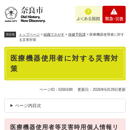
ペ
メニューを飛ばして本文へ
よ
緊
ー
く
急
ジ
あ
・
の
る
災
先
質
害
頭
トップページ
>
組織でさがす
>
保健予防課
>
医療機器使用者に対す
現在地
問
で
る災害対策
す
本
。
医療機器使用者に対する災害対
文
策
ページID：0260188
更新日：2026年6月29日更新
ページ内目次
医療機器使用者等災害時用個人情報リ