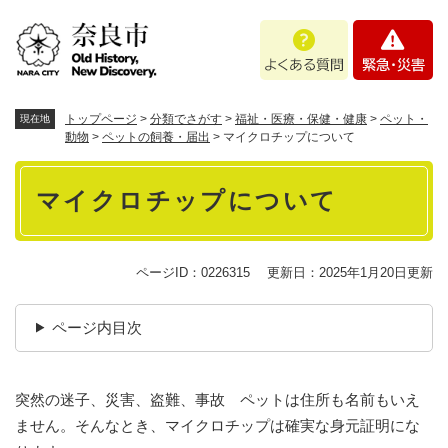
ペ
メニューを飛ばして本文へ
よ
緊
ー
く
急
ジ
あ
・
の
る
災
先
質
害
頭
トップページ
>
分類でさがす
>
福祉・医療・保健・健康
>
ペット・
現在地
問
で
動物
>
ペットの飼養・届出
>
マイクロチップについて
す
本
。
マイクロチップについて
文
ページID：0226315
更新日：2025年1月20日更新
ページ内目次
突然の迷子、災害、盗難、事故 ペットは住所も名前もいえ
ません。そんなとき、マイクロチップは確実な身元証明にな