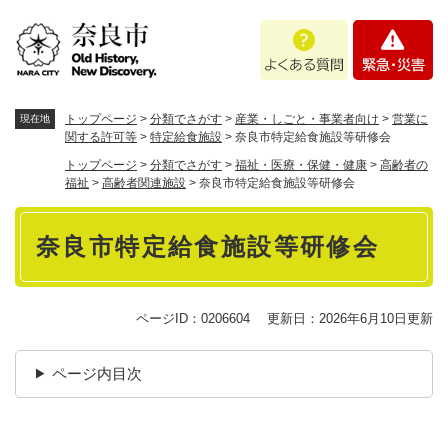
ペ
メニューを飛ばして本文へ
よ
緊
ー
く
急
ジ
あ
・
の
る
災
先
質
害
頭
トップページ
>
分類でさがす
>
産業・しごと・事業者向け
>
営業に
現在地
問
で
関する許可等
>
特定給食施設
>
奈良市特定給食施設等研修会
す
トップページ
>
分類でさがす
>
福祉・医療・保健・健康
>
高齢者の
。
福祉
>
高齢者関連施設
>
奈良市特定給食施設等研修会
本
奈良市特定給食施設等研修会
文
ページID：0206604
更新日：2026年6月10日更新
ページ内目次