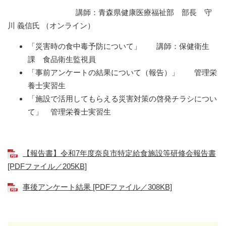
講師：青森県健康医療福祉部 部長 守
川 義信氏 （オンライン）
「災害時の食中毒予防について」 講師：保健衛生
課 食品衛生監視員
「事前アンケートの結果について（報告）」 管理栄
養士実習生
「施設で活用してもらえる災害対策の啓発チラシについ
て」 管理栄養士実習生
【報告書】令和7年度奈良市特定給食施設等研修会報告書
[PDFファイル／205KB]
事後アンケート結果 [PDFファイル／308KB]