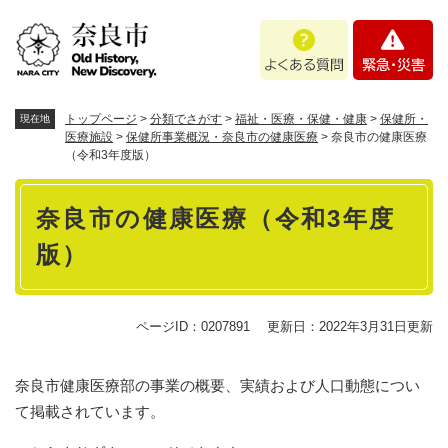
ペ
メニューを飛ばして本文へ
よ
緊
ー
く
急
ジ
あ
・
の
る
災
先
質
害
頭
トップページ
>
分類でさがす
>
福祉・医療・保健・健康
>
保健所・
現在地
問
で
医療施設
>
保健所事業概況・奈良市の健康医療
>
奈良市の健康医療
（令和3年度版）
す
。
本
奈良市の健康医療（令和3年度
文
版）
ページID：0207891
更新日：2022年3月31日更新
奈良市健康医療部の事業の概要、実績および人口動態につい
て掲載されています。