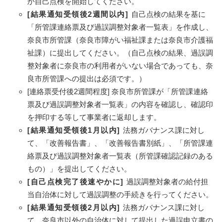
か自己点検を開始してください。
[結果通知受領後2週間以内]
自己点検の結果を基に
「所管課連絡票及び過誤調整対象者一覧表」を作成し、
奈良市所管課（奈良市障がい福祉課または奈良市介護福
祉課）に提出してください。（自己点検の結果、過誤調
整対象者に奈良市の利用者がいない場合であっても、奈
良市所管課への提出は必須です。）
[連絡票受付後2週間程度] 奈良市所管課が「所管課連絡
票及び過誤調整対象者一覧表」の内容を確認し、確認印
を押印する等して事業者に返却します。
[結果通知受領後1月以内]
法務ガバナンス課に対し
て、「改善報告書」、「改善報告書別紙」、「所管課連
絡票及び過誤調整対象者一覧表（所管課確認記録のある
もの）」を提出してください。
[自己点検完了後速やかに]
過誤調整対象者の給付担
当自治体に対して過誤調整の手続きを行ってください。
[結果通知受領後2月以内]
法務ガバナンス課に対し
て、奈良市以外の自治体に対して提出した過誤申立書の