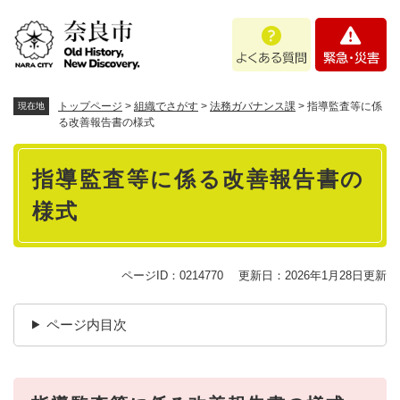
ペ
メニューを飛ばして本文へ
よ
緊
ー
く
急
ジ
あ
・
の
る
災
先
質
害
頭
トップページ
>
組織でさがす
>
法務ガバナンス課
>
指導監査等に係
現在地
問
で
る改善報告書の様式
す
本
。
指導監査等に係る改善報告書の
文
様式
ページID：0214770
更新日：2026年1月28日更新
ページ内目次