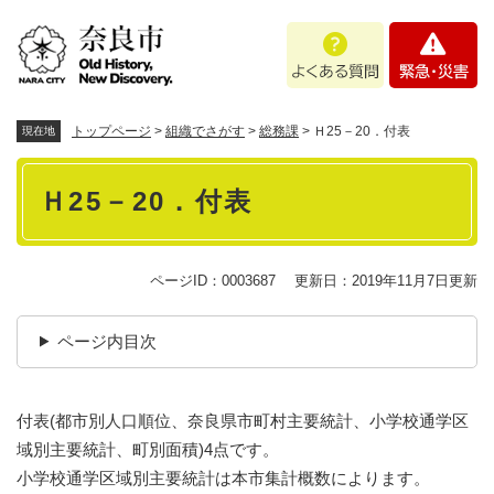
ペ
メニューを飛ばして本文へ
よ
緊
ー
く
急
ジ
あ
・
の
る
災
先
質
害
頭
トップページ
>
組織でさがす
>
総務課
>
Ｈ25－20．付表
現在地
問
で
本
す
Ｈ25－20．付表
。
文
ページID：0003687
更新日：2019年11月7日更新
ページ内目次
付表(都市別人口順位、奈良県市町村主要統計、小学校通学区
域別主要統計、町別面積)4点です。
小学校通学区域別主要統計は本市集計概数によります。