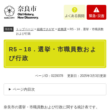
ペ
メニューを飛ばして本文へ
よ
緊
ー
く
急
ジ
あ
・
の
る
災
先
質
害
頭
トップページ
>
組織でさがす
>
総務課
>
R5－18．選挙・市職員数
現在地
問
で
および行政
す
本
。
R5－18．選挙・市職員数およ
文
び行政
ページID：0229378
更新日：2025年3月3日更新
ページ内目次
奈良市の選挙・市職員数および行政に関する統計表です。