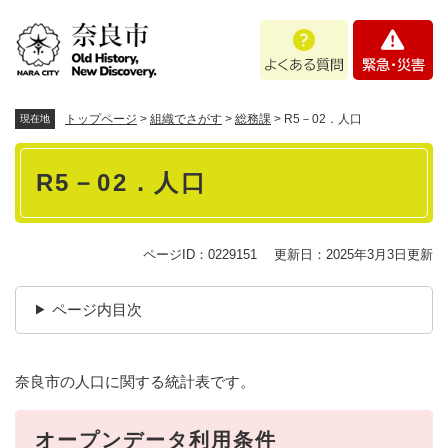
ペ
メニューを飛ばして本文へ
よ
緊
ー
く
急
ジ
あ
・
の
る
災
先
質
害
頭
トップページ
>
組織でさがす
>
総務課
>
R5－02．人口
現在地
問
で
本
す
R5－02．人口
。
文
ページID：0229151
更新日：2025年3月3日更新
ページ内目次
奈良市の人口に関する統計表です。
オープンデータ利用条件