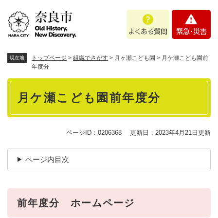
ペ
メニューを飛ばして本文へ
よ
緊
ー
く
急
ジ
あ
・
の
る
災
先
質
害
頭
トップページ
>
組織でさがす
>
月ヶ瀬こども園
>
月ケ瀬こども園前
現在地
問
で
年度分
す
本
。
月ケ瀬こども園前年度分
文
ページID：0206368
更新日：2023年4月21日更新
ページ内目次
前年度分 ホームページ