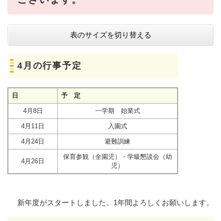
表のサイズを切り替える
4月の行事予定
日
予 定
4月8日
一学期 始業式
4月11日
入園式
4月24日
避難訓練
保育参観（全園児）・学級懇談会（幼
4月26日
児）
新年度がスタートしました。1年間よろしくお願いします。