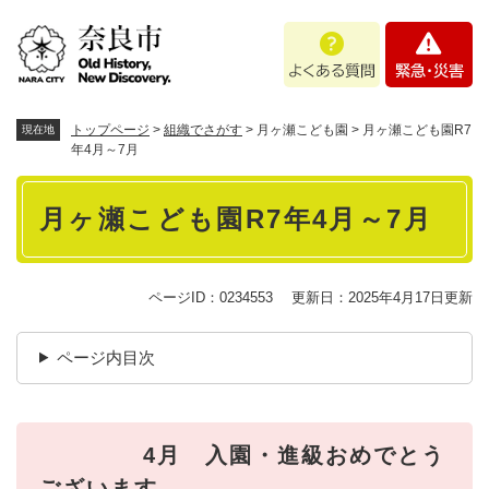
ペ
メニューを飛ばして本文へ
よ
緊
ー
く
急
ジ
あ
・
の
る
災
先
質
害
頭
トップページ
>
組織でさがす
>
月ヶ瀬こども園
>
月ヶ瀬こども園R7
現在地
問
で
年4月～7月
す
本
。
月ヶ瀬こども園R7年4月～7月
文
ページID：0234553
更新日：2025年4月17日更新
ページ内目次
4月 入園・進級おめでとう
ございます。