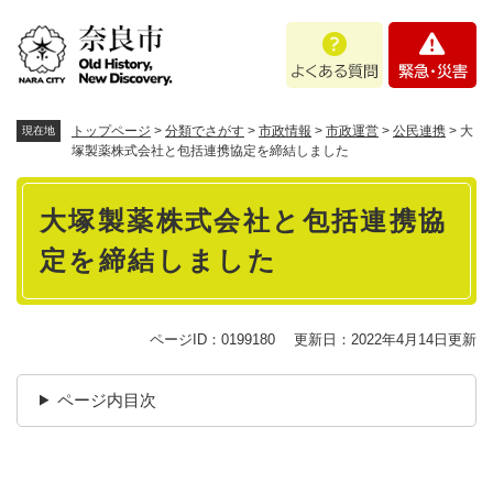
ペ
メニューを飛ばして本文へ
よ
緊
ー
く
急
ジ
あ
・
の
る
災
先
質
害
頭
トップページ
>
分類でさがす
>
市政情報
>
市政運営
>
公民連携
>
大
現在地
問
で
塚製薬株式会社と包括連携協定を締結しました
す
本
。
大塚製薬株式会社と包括連携協
文
定を締結しました
ページID：0199180
更新日：2022年4月14日更新
ページ内目次