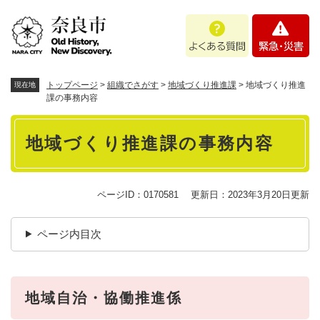
ペ
メニューを飛ばして本文へ
よ
緊
ー
く
急
ジ
あ
・
の
る
災
先
質
害
頭
トップページ
>
組織でさがす
>
地域づくり推進課
>
地域づくり推進
現在地
問
で
課の事務内容
す
本
。
地域づくり推進課の事務内容
文
ページID：0170581
更新日：2023年3月20日更新
ページ内目次
地域自治・協働推進係