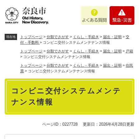
ペ
メニューを飛ばして本文へ
よ
緊
ー
く
急
ジ
あ
・
の
る
災
先
質
害
頭
トップページ
>
分類でさがす
>
くらし・手続き
>
届出・証明
>
交
現在地
問
で
付・手数料
>
コンビニ交付システムメンテナンス情報
す
トップページ
>
分類でさがす
>
くらし・手続き
>
届出・証明
>
戸籍
。
>
コンビニ交付システムメンテナンス情報
トップページ
>
分類でさがす
>
くらし・手続き
>
届出・証明
>
住民
票
>
コンビニ交付システムメンテナンス情報
本
コンビニ交付システムメンテ
文
ナンス情報
ページID：0227728
更新日：2026年4月28日更新