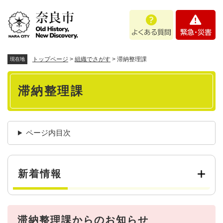
ペ
メニューを飛ばして本文へ
よ
緊
ー
く
急
ジ
あ
・
の
る
災
先
質
害
頭
トップページ
>
組織でさがす
>
滞納整理課
現在地
問
で
本
す
滞納整理課
。
文
ページ内目次
新着情報
滞納整理課からのお知らせ