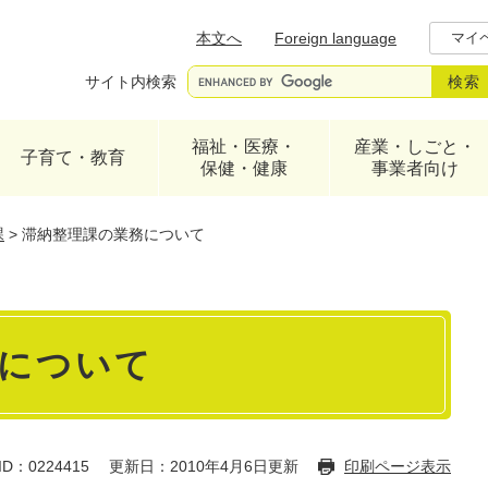
メニューを飛ばして本文へ
本文へ
Foreign language
マイ
サイト内検索
福祉・医療・
産業・しごと・
子育て・教育
保健・健康
事業者向け
課
>
滞納整理課の業務について
について
D：0224415
更新日：2010年4月6日更新
印刷ページ表示