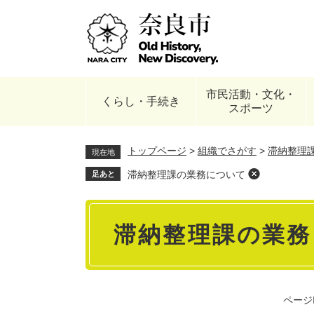
ペ
ー
ジ
の
先
頭
市民活動・文化・
で
くらし・手続き
スポーツ
す
。
トップページ
>
組織でさがす
>
滞納整理
現在地
滞納整理課の業務について
足あと
本
滞納整理課の業務
文
ページI