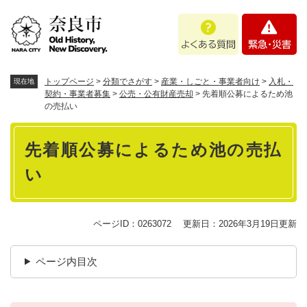
ペ
メニューを飛ばして本文へ
よ
緊
ー
く
急
ジ
あ
・
の
る
災
先
質
害
頭
トップページ
>
分類でさがす
>
産業・しごと・事業者向け
>
入札・
現在地
問
で
契約・事業者募集
>
公売・公有財産売却
>
先着順公募によるため池
の売払い
す
。
本
先着順公募によるため池の売払
文
い
ページID：0263072
更新日：2026年3月19日更新
ページ内目次