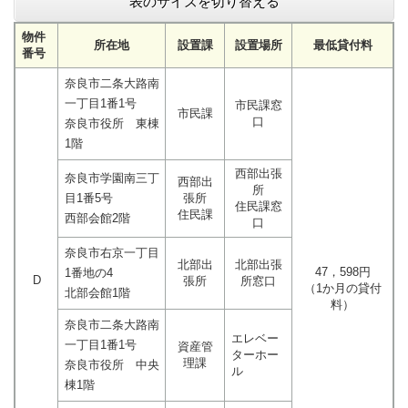
表のサイズを切り替える
物件
所在地
設置課
設置場所
最低貸付料
番号
奈良市二条大路南
一丁目1番1号
市民課窓
市民課
口
奈良市役所 東棟
1階
西部出張
奈良市学園南三丁
西部出
所
目1番5号
張所
住民課窓
住民課
西部会館2階
口
奈良市右京一丁目
北部出
北部出張
47，598円
1番地の4
D
張所
所窓口
（1か月の貸付
北部会館1階
料）
奈良市二条大路南
エレベー
一丁目1番1号
資産管
ターホー
理課
奈良市役所 中央
ル
棟1階