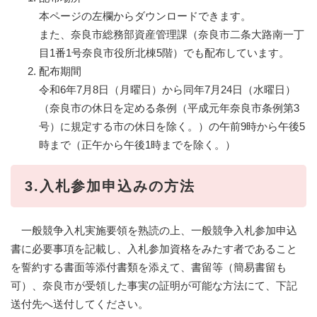
本ページの左欄からダウンロードできます。
また、奈良市総務部資産管理課（奈良市二条大路南一丁
目1番1号奈良市役所北棟5階）でも配布しています。
配布期間
令和6年7月8日（月曜日）から同年7月24日（水曜日）
（奈良市の休日を定める条例（平成元年奈良市条例第3
号）に規定する市の休日を除く。）の午前9時から午後5
時まで（正午から午後1時までを除く。）
3.入札参加申込みの方法
一般競争入札実施要領を熟読の上、一般競争入札参加申込
書に必要事項を記載し、入札参加資格をみたす者であること
を誓約する書面等添付書類を添えて、書留等（簡易書留も
可）、奈良市が受領した事実の証明が可能な方法にて、下記
送付先へ送付してください。