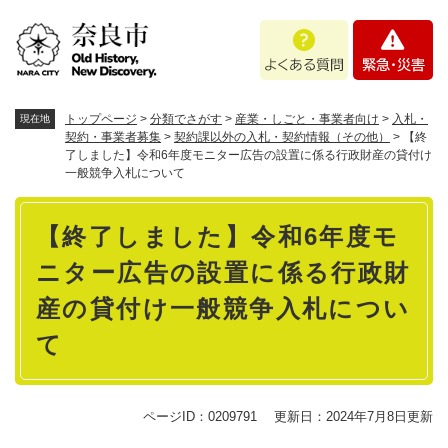
ペ
メニューを飛ばして本文へ
よ
緊
ー
く
急
ジ
あ
・
の
る
災
先
質
害
頭
トップページ
>
分類でさがす
>
産業・しごと・事業者向け
>
入札・
現在地
問
で
契約・事業者募集
>
契約課以外の入札・契約情報（その他）
>
【終
了しました】令和6年度モニター広告の設置に係る行政財産の貸付け
す
一般競争入札について
。
本
【終了しました】令和6年度モ
文
ニター広告の設置に係る行政財
産の貸付け一般競争入札につい
て
ページID：0209791
更新日：2024年7月8日更新