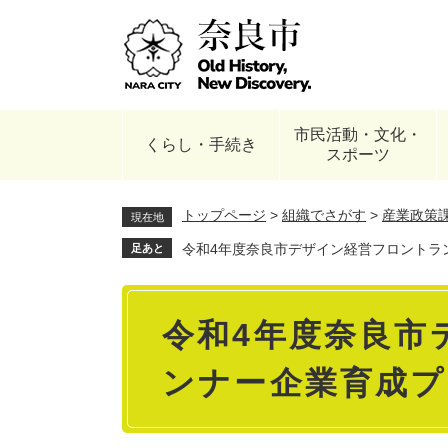
ペ
ー
ジ
の
先
頭
市民活動・文化・
で
くらし・手続き
スポーツ
す
。
トップページ
>
組織でさがす
>
産業政策
現在地
令和4年度奈良市デザイン経営フロントラ
足あと
本
令和4年度奈良市
文
ンナー企業育成