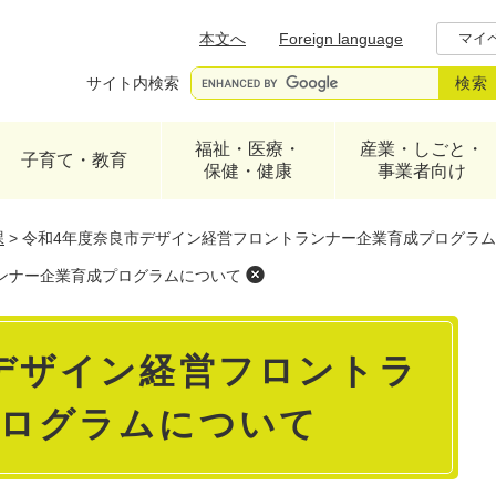
メニューを飛ばして本文へ
本文へ
Foreign language
マイ
サイト内検索
福祉・医療・
産業・しごと・
子育て・教育
保健・健康
事業者向け
課
>
令和4年度奈良市デザイン経営フロントランナー企業育成プログラ
ンナー企業育成プログラムについて
デザイン経営フロントラ
プログラムについて