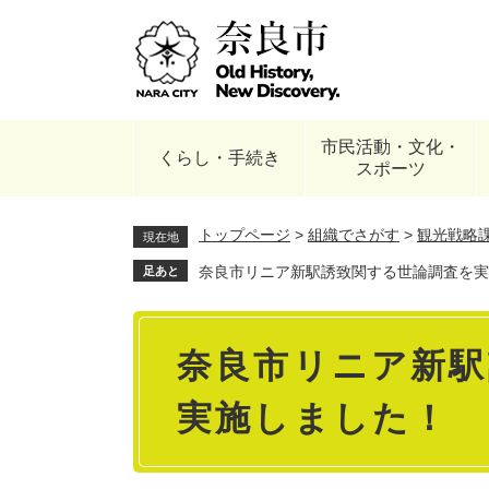
ペ
ー
ジ
の
先
頭
市民活動・文化・
で
くらし・手続き
スポーツ
す
。
トップページ
>
組織でさがす
>
観光戦略
現在地
奈良市リニア新駅誘致関する世論調査を実
足あと
本
奈良市リニア新駅
文
実施しました！