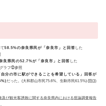
いて
58.5%の奈良県民が「奈良市」と回答
した
照
良県民の52.7%が「奈良市」と回答
した
グラフ⓶参照
「自分の市に駅ができることを希望している」回答が
%)
だった。(大和郡山市民75.6%、生駒市民61.5%)-
問(3)
致及び観光客誘致に関する奈良県内における世論調査報告
い。