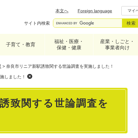
メニューを飛ばして本文へ
本文へ
Foreign language
マイ
サイト内検索
福祉・医療・
産業・しごと・
子育て・教育
保健・健康
事業者向け
課
>
奈良市リニア新駅誘致関する世論調査を実施しました！
施しました！
誘致関する世論調査を