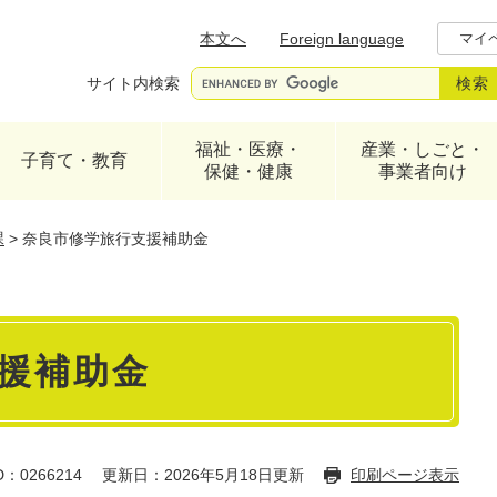
メニューを飛ばして本文へ
本文へ
Foreign language
マイ
サイト内検索
福祉・医療・
産業・しごと・
子育て・教育
保健・健康
事業者向け
課
>
奈良市修学旅行支援補助金
援補助金
：0266214
更新日：2026年5月18日更新
印刷ページ表示