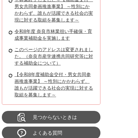
男女共同参画推進事業】 ～性別にか
かわらず、誰もが活躍できる社会の実
現に対する取組を募集します～
令和8年度 奈良市林業担い手確保・育
成事業補助金を実施します
このページのアドレスは変更されまし
た。（奈良市産学連携共同研究等に対
する補助金について）
【令和8年度補助金交付・男女共同参
画推進事業】 ～性別にかかわらず、
誰もが活躍できる社会の実現に対する
取組を募集します～
見つからないときは
よくある質問