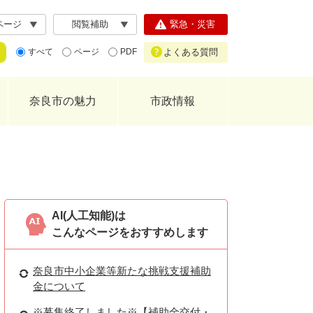
ページ
閲覧補助
緊急・災害
よくある質問
すべて
ページ
PDF
奈良市の魅力
市政情報
AI(人工知能)は
こんなページをおすすめします
奈良市中小企業等新たな挑戦支援補助
金について
※募集終了しました※【補助金交付・