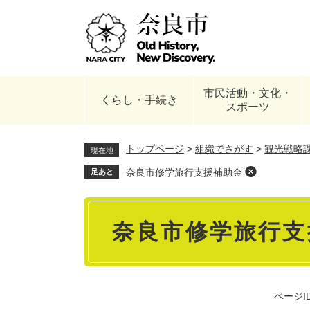
ペ
ー
ジ
の
先
頭
市民活動・文化・
で
くらし・手続き
スポーツ
す
。
トップページ
>
組織でさがす
>
観光戦略
現在地
奈良市修学旅行支援補助金
足あと
本
奈良市修学旅行支
文
ページID