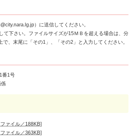
city.nara.lg.jp）に送信してください。
として下さい。ファイルサイズが15ＭＢを超える場合は、分
上で、末尾に「その1」、「その2」と入力してください。
1番1号
画係
ァイル／188KB]
ァイル／363KB]