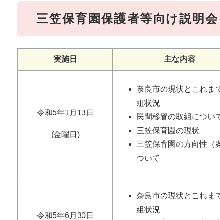
三笠保育園保護者等向け説明会
実施日
主な内容
奈良市の現状とこれま
組状況
令和5年1月13日
民間移管の取組につい
三笠保育園の現状
(金曜日)
三笠保育園の方向性（
ついて
奈良市の現状とこれま
組状況
令和5年6月30日