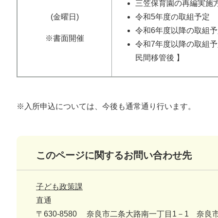
三笠保育園の再編実施
(金曜日)
令和5年度の取組予定
令和6年度以降の取組予
※書面開催
令和7年度以降の取組予
民間移管後 】
※入所申込については、今後も通常通り行います。
このページに関するお問い合わせ先
子ども政策課
直通
〒630-8580
奈良市二条大路南一丁目1－1 奈良