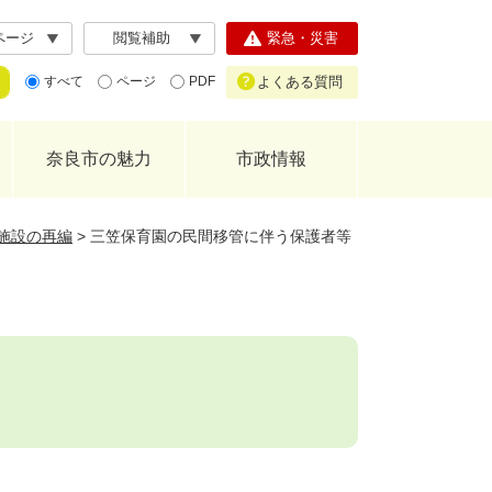
ページ
閲覧補助
緊急・災害
よくある質問
すべて
ページ
PDF
奈良市の魅力
市政情報
施設の再編
>
三笠保育園の民間移管に伴う保護者等