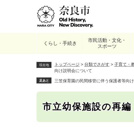
ペ
ー
ジ
の
先
頭
市民活動・文化・
で
くらし・手続き
スポーツ
す
。
トップページ
>
分類でさがす
>
子育て・
現在地
向け説明会について
三笠保育園の民間移管に伴う保護者等向け
足あと
市立幼保施設の再編