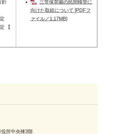
方針
三笠保育園の民間移管に
向けた取組について [PDFフ
定
ァイル／1.17MB]
定 【
市役所中央棟3階