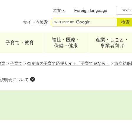
メニューを飛ばして本文へ
本文へ
Foreign language
マイ
サイト内検索
福祉・医療・
産業・しごと・
子育て・教育
保健・健康
事業者向け
教育
>
子育て
>
奈良市の子育て応援サイト「子育て＠なら」
>
市立幼保
説明会について