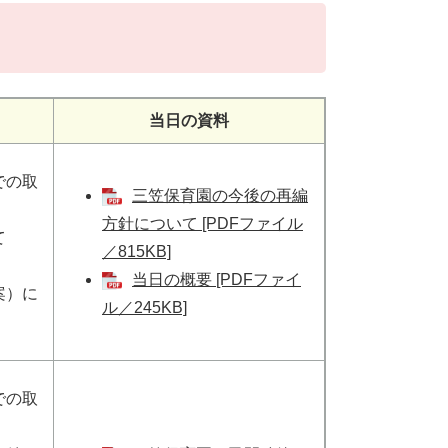
当日の資料
での取
三笠保育園の今後の再編
方針について [PDFファイル
て
／815KB]
当日の概要 [PDFファイ
案）に
ル／245KB]
での取