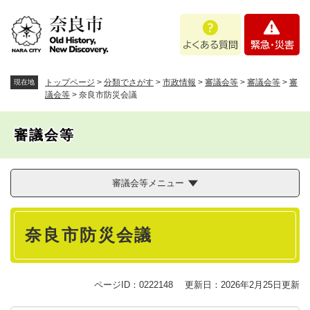
ペ
メニューを飛ばして本文へ
よ
緊
ー
く
急
ジ
あ
・
の
る
災
先
質
害
頭
トップページ
>
分類でさがす
>
市政情報
>
審議会等
>
審議会等
>
審
現在地
問
で
議会等
>
奈良市防災会議
す
。
審議会等
審議会等メニュー
本
奈良市防災会議
文
ページID：0222148
更新日：2026年2月25日更新