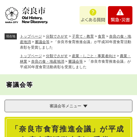
ペ
メニューを飛ばして本文へ
よ
緊
ー
く
急
ジ
あ
・
の
る
災
先
質
害
頭
トップページ
>
分類でさがす
>
子育て・教育
>
食育
>
奈良の食・地
現在地
問
で
産地消
>
審議会等
>
「奈良市食育推進会議」が平成30年度食育活動
表彰を受賞しました
す
。
トップページ
>
分類でさがす
>
産業・しごと・事業者向け
>
農業・
林業
>
奈良の食・地産地消
>
審議会等
>
「奈良市食育推進会議」が
平成30年度食育活動表彰を受賞しました
審議会等
審議会等メニュー
本
「奈良市食育推進会議」が平成
文