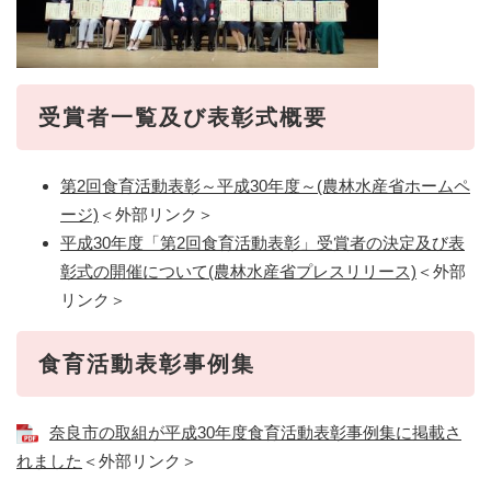
受賞者一覧及び表彰式概要
第2回食育活動表彰～平成30年度～(農林水産省ホームペ
ージ)
＜外部リンク＞
平成30年度「第2回食育活動表彰」受賞者の決定及び表
彰式の開催について(農林水産省プレスリリース)
＜外部
リンク＞
食育活動表彰事例集
奈良市の取組が平成30年度食育活動表彰事例集に掲載さ
れました
＜外部リンク＞