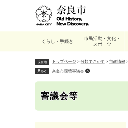
ペ
ー
ジ
の
先
頭
市民活動・文化・
で
くらし・手続き
スポーツ
す
。
トップページ
>
分類でさがす
>
市政情報
現在地
奈良市環境審議会
足あと
審議会等