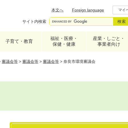
メニューを飛ばして本文へ
本文へ
Foreign language
マイ
サイト内検索
福祉・医療・
産業・しごと・
子育て・教育
保健・健康
事業者向け
>
審議会等
>
審議会等
>
審議会等
>
奈良市環境審議会
本