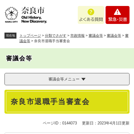
ペ
メニューを飛ばして本文へ
よ
緊
ー
く
急
ジ
あ
・
の
る
災
先
質
害
頭
トップページ
>
分類でさがす
>
市政情報
>
審議会等
>
審議会等
>
審
現在地
問
で
議会等
>
奈良市退職手当審査会
す
。
審議会等
審議会等メニュー
本
奈良市退職手当審査会
文
ページID：0144073
更新日：2023年4月1日更新