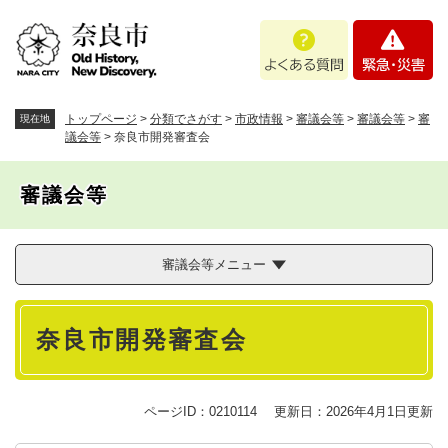
ペ
メニューを飛ばして本文へ
よ
緊
ー
く
急
ジ
あ
・
の
る
災
先
質
害
頭
トップページ
>
分類でさがす
>
市政情報
>
審議会等
>
審議会等
>
審
現在地
問
で
議会等
>
奈良市開発審査会
す
。
審議会等
審議会等メニュー
本
奈良市開発審査会
文
ページID：0210114
更新日：2026年4月1日更新