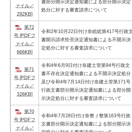
書部分開示決定通知書による部分開示決定
ァイル／
処分に対する審査請求について
292KB]
第72
令和2年10月22日付け奈総総第417号行政
号 [PDFフ
書開示請求拒否決定通知書による不開示決
ァイル／
定処分に対する審査請求について
666KB]
令和4年6月9日付け奈建土管第94号行政文
第71
書不存在決定通知書による不開示決定処分
号 [PDFフ
及び令和4年7月14日付け奈建土管第171号
ァイル／
行政文書部分開示決定通知書による部分開
326KB]
示決定処分に対する審査請求について
第70
令和4年7月28日付け奈整Ｊ整第163号行政
号 [PDFフ
文書部分開示決定通知書による部分開示決
ァイル／