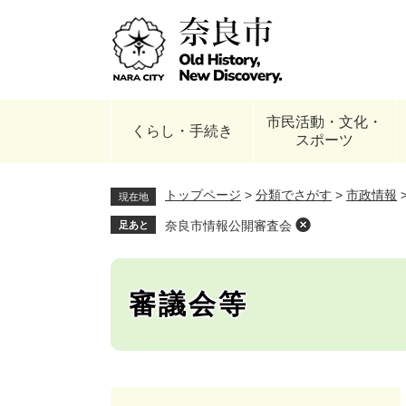
ペ
ー
ジ
の
先
頭
市民活動・文化・
で
くらし・手続き
スポーツ
す
。
トップページ
>
分類でさがす
>
市政情報
現在地
奈良市情報公開審査会
足あと
審議会等