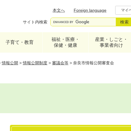
メニューを飛ばして本文へ
本文へ
Foreign language
マイ
サイト内検索
福祉・医療・
産業・しごと・
子育て・教育
保健・健康
事業者向け
>
情報公開
>
情報公開制度
>
審議会等
>
奈良市情報公開審査会
本