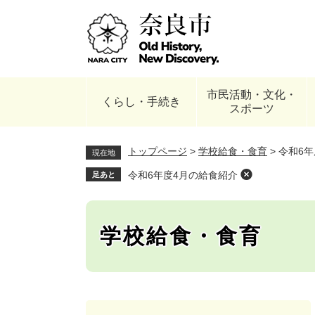
ペ
ー
ジ
の
先
頭
市民活動・文化・
で
くらし・手続き
スポーツ
す
。
トップページ
>
学校給食・食育
>
令和6年
現在地
令和6年度4月の給食紹介
足あと
学校給食・食育