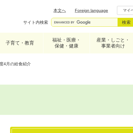
メニューを飛ばして本文へ
本文へ
Foreign language
マイ
サイト内検索
福祉・医療・
産業・しごと・
子育て・教育
保健・健康
事業者向け
度4月の給食紹介
本