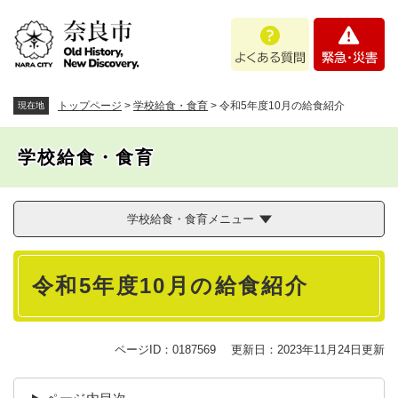
ペ
メニューを飛ばして本文へ
よ
緊
ー
く
急
ジ
あ
・
の
る
災
先
質
害
頭
トップページ
>
学校給食・食育
>
令和5年度10月の給食紹介
現在地
問
で
す
学校給食・食育
。
学校給食・食育メニュー
本
令和5年度10月の給食紹介
文
ページID：0187569
更新日：2023年11月24日更新