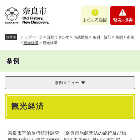
ペ
メニューを飛ばして本文へ
よ
緊
ー
く
急
ジ
あ
・
の
る
災
先
質
害
頭
トップページ
>
分類でさがす
>
市政情報
>
条例・規則
>
条例
>
条例
現在地
問
で
>
観光経済
>
観光経済
す
。
条例
条例メニュー
本
観光経済
文
奈良市宿泊旅行統計調査 （奈良市旅館業法の施行及び旅
館業の適正な運営の確保に関する条例に基づく定期報