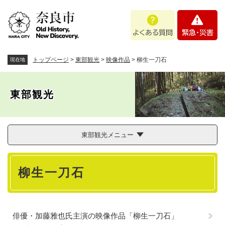
ペ
メニューを飛ばして本文へ
よ
緊
ー
く
急
ジ
あ
・
の
る
災
先
質
害
頭
トップページ
>
東部観光
>
映像作品
>
柳生一刀石
現在地
問
で
す
。
東部観光
東部観光メニュー
本
柳生一刀石
文
俳優・加藤雅也氏主演の映像作品「柳生一刀石」