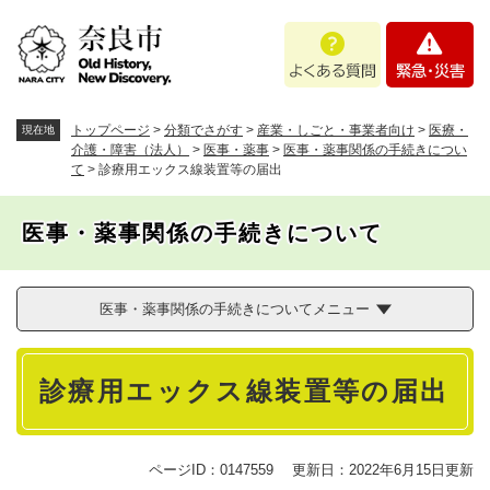
ペ
メニューを飛ばして本文へ
よ
緊
ー
く
急
ジ
あ
・
の
る
災
先
質
害
頭
トップページ
>
分類でさがす
>
産業・しごと・事業者向け
>
医療・
現在地
問
で
介護・障害（法人）
>
医事・薬事
>
医事・薬事関係の手続きについ
て
>
診療用エックス線装置等の届出
す
。
医事・薬事関係の手続きについて
医事・薬事関係の手続きについてメニュー
本
診療用エックス線装置等の届出
文
ページID：0147559
更新日：2022年6月15日更新