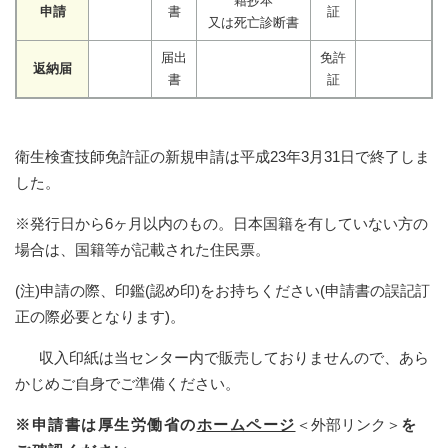
籍抄本
申請
書
証
又は死亡診断書
届出
免許
返納届
書
証
衛生検査技師免許証の新規申請は平成23年3月31日で終了しま
した。
※発行日から6ヶ月以内のもの。日本国籍を有していない方の
場合は、国籍等が記載された住民票。
(注)申請の際、印鑑(認め印)をお持ちください(申請書の誤記訂
正の際必要となります)。
収入印紙は当センター内で販売しておりませんので、あら
かじめご自身でご準備ください。
※申請書は厚生労働省の
ホームページ
＜外部リンク＞
を