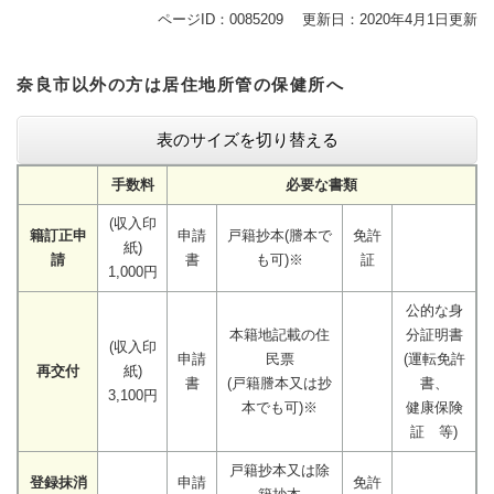
ページID：0085209
更新日：2020年4月1日更新
奈良市以外の方は居住地所管の保健所へ
表のサイズを切り替える
手数料
必要な書類
(収入印
籍訂正申
申請
戸籍抄本(謄本で
免許
紙)
請
書
も可)※
証
1,000円
公的な身
本籍地記載の住
分証明書
(収入印
申請
民票
(運転免許
再交付
紙)
書
(戸籍謄本又は抄
書、
3,100円
本でも可)※
健康保険
証 等)
戸籍抄本又は除
登録抹消
申請
免許