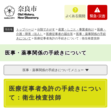
ペ
メニューを飛ばして本文へ
よ
緊
ー
く
急
ジ
あ
・
の
る
災
先
質
害
頭
トップページ
>
分類でさがす
>
産業・しごと・事業者向け
>
医療・
現在地
問
で
介護・障害（法人）
>
医療従事者の届出等
>
医事・薬事関係の手続
きについて
>
医療従事者免許の手続きについて：衛生検査技師
す
。
医事・薬事関係の手続きについて
医事・薬事関係の手続きについてメニュー
本
医療従事者免許の手続きについ
文
て：衛生検査技師