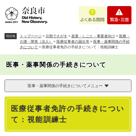
ペ
メニューを飛ばして本文へ
よ
緊
ー
く
急
ジ
あ
・
の
る
災
先
質
害
頭
トップページ
>
分類でさがす
>
産業・しごと・事業者向け
>
医療・
現在地
問
で
介護・障害（法人）
>
医療従事者の届出等
>
医事・薬事関係の手続
きについて
>
医療従事者免許の手続きについて：視能訓練士
す
。
医事・薬事関係の手続きについて
医事・薬事関係の手続きについてメニュー
本
医療従事者免許の手続きについ
文
て：視能訓練士