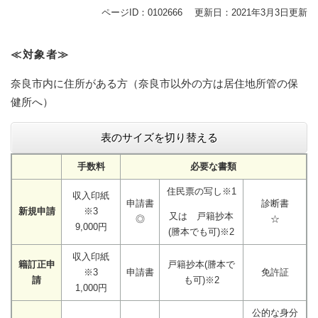
ページID：0102666
更新日：2021年3月3日更新
≪対象者≫
奈良市内に住所がある方（奈良市以外の方は居住地所管の保
健所へ）
表のサイズを切り替える
手数料
必要な書類
住民票の写し※1
収入印紙
申請書
診断書
新規申請
※3
又は 戸籍抄本
◎
☆
9,000円
(謄本でも可)※2
収入印紙
籍訂正申
戸籍抄本(謄本で
※3
申請書
免許証
請
も可)※2
1,000円
公的な身分