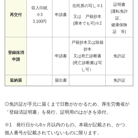
証明書
住民票の写し※1
収入印紙
(運転免許
再交付
※3
申請書
又は 戸籍抄本
証、
3,100円
(謄本でも可)※2
健康保険
証 等)
戸籍抄本又は除籍
抄本
登録抹消
申請書
又は死亡診断書
免許証
申請
(死亡診断書は写
し可）
返納届
届出書
免許証
◎免許証が手元に届くまで日数がかかるため、厚生労働省が
「登録済証明書」を発行。証明用のはがきを添付。
※1 発行日から6ヶ月以内のもの。本籍が記載され、かつ、
個人番号が記載されていないものに限ります。