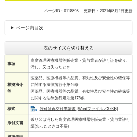
ページID：0118895
更新日：2021年8月2日更新
ページ内目次
表のサイズを切り替える
高度管理医療機器等販売業・貸与業者が許可証を破り、
事項
汚し、又は失ったとき
医薬品、医療機器等の品質、有効性及び安全性の確保等
根拠法令
に関する法律施行令第46条
等
医薬品、医療機器等の品質、有効性及び安全性の確保等
に関する法律施行規則第178条
様式
許可証再交付申請書 [Wordファイル／37KB]
破り又は汚した高度管理医療機器等販売業・貸与業許可
添付文書
証(失ったときは不要)
標準処理