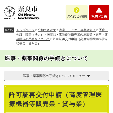
ペ
メニューを飛ばして本文へ
よ
緊
ー
く
急
ジ
あ
・
の
る
災
先
質
害
頭
トップページ
>
分類でさがす
>
産業・しごと・事業者向け
>
医療・
現在地
問
で
介護・障害（法人）
>
医薬品・毒物劇物販売業の届出等
>
医事・薬
事関係の手続きについて
>
許可証再交付申請（高度管理医療機器等
す
販売業・貸与業）
。
医事・薬事関係の手続きについて
医事・薬事関係の手続きについてメニュー
本
許可証再交付申請（高度管理医
文
療機器等販売業・貸与業）