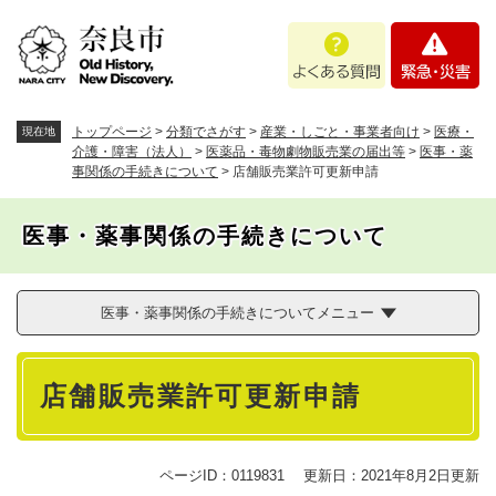
ペ
メニューを飛ばして本文へ
よ
緊
ー
く
急
ジ
あ
・
の
る
災
先
質
害
頭
トップページ
>
分類でさがす
>
産業・しごと・事業者向け
>
医療・
現在地
問
で
介護・障害（法人）
>
医薬品・毒物劇物販売業の届出等
>
医事・薬
事関係の手続きについて
>
店舗販売業許可更新申請
す
。
医事・薬事関係の手続きについて
医事・薬事関係の手続きについてメニュー
本
店舗販売業許可更新申請
文
ページID：0119831
更新日：2021年8月2日更新