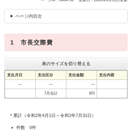
ページ内目次
1 市長交際費
表のサイズを切り替える
支出月日
支出区分
支出金額
支出内容
―
―
―
7月合計
0円
＊累計（令和2年4月1日～令和2年7月31日）
件数 0件