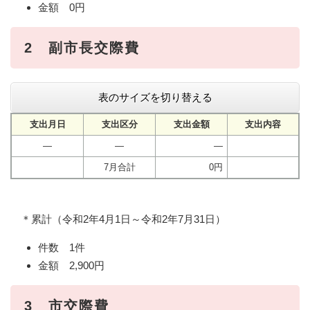
金額 0円
2 副市長交際費
表のサイズを切り替える
支出月日
支出区分
支出金額
支出内容
―
―
―
7月合計
0円
＊累計（令和2年4月1日～令和2年7月31日）
件数 1件
金額 2,900円
3 市交際費