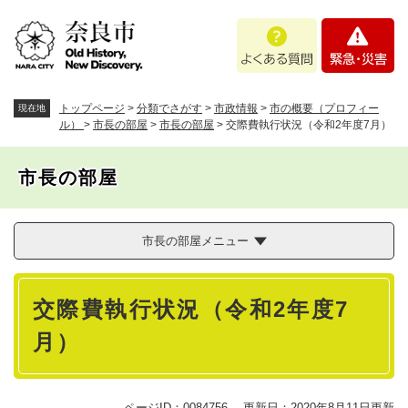
ペ
メニューを飛ばして本文へ
よ
緊
ー
く
急
ジ
あ
・
の
る
災
先
質
害
頭
トップページ
>
分類でさがす
>
市政情報
>
市の概要（プロフィー
現在地
問
で
ル）
>
市長の部屋
>
市長の部屋
>
交際費執行状況（令和2年度7月）
す
。
市長の部屋
市長の部屋メニュー
本
交際費執行状況（令和2年度7
文
月）
ページID：0084756
更新日：2020年8月11日更新