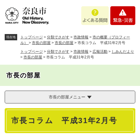
ペ
メニューを飛ばして本文へ
よ
緊
ー
く
急
ジ
あ
・
の
る
災
先
質
害
頭
トップページ
>
分類でさがす
>
市政情報
>
市の概要（プロフィー
現在地
問
で
ル）
>
市長の部屋
>
市長の部屋
>
市長コラム 平成31年2月号
す
トップページ
>
分類でさがす
>
市政情報
>
広報活動
>
しみんだより
。
>
市長の部屋
>
市長コラム 平成31年2月号
市長の部屋
市長の部屋メニュー
本
市長コラム 平成31年2月号
文