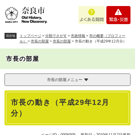
ペ
メニューを飛ばして本文へ
よ
緊
ー
く
急
ジ
あ
・
の
る
災
先
質
害
頭
トップページ
>
分類でさがす
>
市政情報
>
市の概要（プロフィー
現在地
問
で
ル）
>
市長の部屋
>
市長の部屋
>
市長の動き（平成29年12月分）
す
。
市長の部屋
市長の部屋メニュー
本
市長の動き（平成29年12月
文
分）
ページID：0006009
更新日：2019年11月7日更新