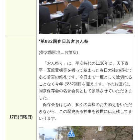
*第882回春日若宮おん祭
(登大路園地→お旅所)
「おん祭り」は、平安時代の1136年に、天下泰
平・五穀豊穣等を祈って始まった春日大社の摂社で
ある若宮の祭礼です。今日まで一度として途切れる
ことなく今年で882回目を迎えます。そのお渡式に
同祭保存会の名誉会長として参勤させていただきま
した。
保存会をはじめ、多くの皆様のお力添えをいただ
きながら、この歴史ある神事を後世に伝え残してま
17日(日曜日)
いります。