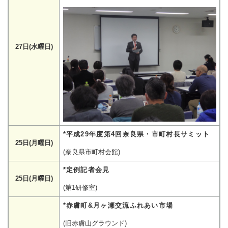
27日(水曜日)
*平成29年度第4回奈良県・市町村長サミット
25日(月曜日)
(奈良県市町村会館)
*定例記者会見
25日(月曜日)
(第1研修室)
*赤膚町&月ヶ瀬交流ふれあい市場
(旧赤膚山グラウンド)