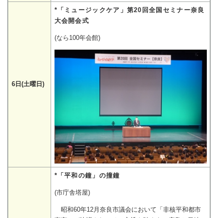
*「ミュージックケア」第20回全国セミナー奈良
大会開会式
(なら100年会館)
6日(土曜日)
*「平和の鐘」の撞鐘
(市庁舎塔屋)
昭和60年12月奈良市議会において「非核平和都市