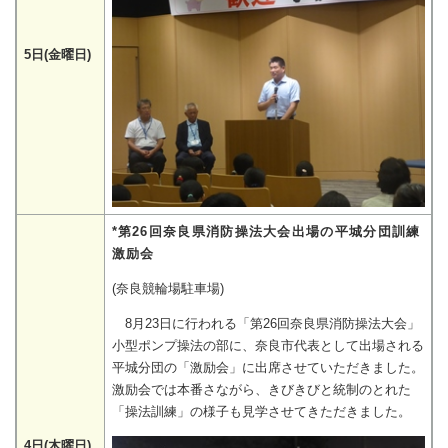
5日(金曜日)
*第26回奈良県消防操法大会出場の平城分団訓練
激励会
(奈良競輪場駐車場)
8月23日に行われる「第26回奈良県消防操法大会」
小型ポンプ操法の部に、奈良市代表として出場される
平城分団の「激励会」に出席させていただきました。
激励会では本番さながら、きびきびと統制のとれた
「操法訓練」の様子も見学させてきただきました。
4日(木曜日)