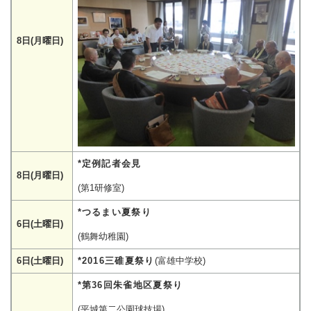
8日(月曜日)
*定例記者会見
8日(月曜日)
(第1研修室)
*つるまい夏祭り
6日(土曜日)
(鶴舞幼稚園)
6日(土曜日)
*2016
三碓夏祭り
(富雄中学校)
*第36回朱雀地区夏祭り
(平城第二公園球技場)