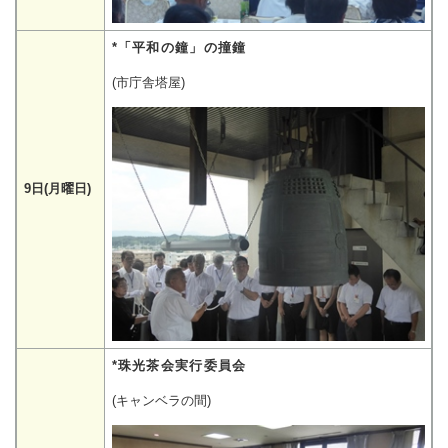
*「平和の鐘」の撞鐘
(市庁舎塔屋)
9日(月曜日)
*珠光茶会実行委員会
(キャンベラの間)