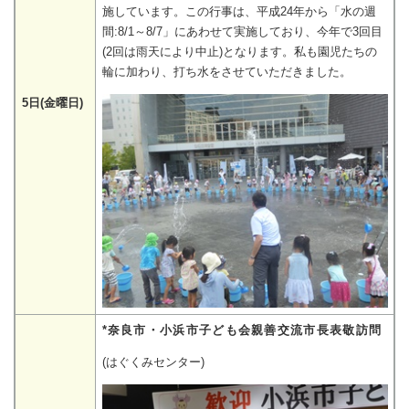
施しています。この行事は、平成24年から「水の週
間:8/1～8/7」にあわせて実施しており、今年で3回目
(2回は雨天により中止)となります。私も園児たちの
輪に加わり、打ち水をさせていただきました。
5日(金曜日)
*奈良市・小浜市子ども会親善交流市長表敬訪問
(はぐくみセンター)