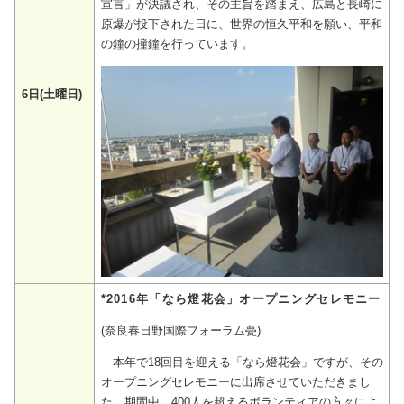
宣言」が決議され、その主旨を踏まえ、広島と長崎に
原爆が投下された日に、世界の恒久平和を願い、平和
の鐘の撞鐘を行っています。
6日(土曜日)
*
2016年「なら燈花会」オープニングセレモニー
(奈良春日野国際フォーラム甍)
本年で18回目を迎える「なら燈花会」ですが、その
オープニングセレモニーに出席させていただきまし
た。期間中、400人を超えるボランティアの方々によ