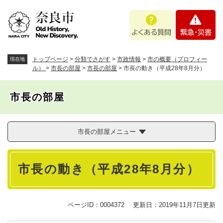
ペ
メニューを飛ばして本文へ
よ
緊
ー
く
急
ジ
あ
・
の
る
災
先
質
害
頭
トップページ
>
分類でさがす
>
市政情報
>
市の概要（プロフィー
現在地
問
で
ル）
>
市長の部屋
>
市長の部屋
>
市長の動き（平成28年8月分）
す
。
市長の部屋
市長の部屋メニュー
本
市長の動き（平成28年8月分）
文
ページID：0004372
更新日：2019年11月7日更新