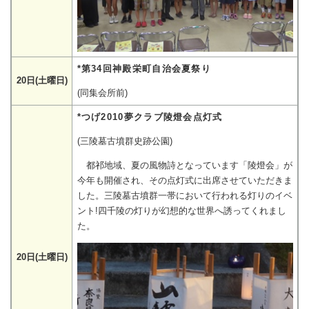
*第34回神殿栄町自治会夏祭り
20日(土曜日)
(同集会所前)
*つげ2010夢クラブ陵燈会点灯式
(三陵墓古墳群史跡公園)
都祁地域、夏の風物詩となっています「陵燈会」が
今年も開催され、その点灯式に出席させていただきま
した。三陵墓古墳群一帯において行われる灯りのイベ
ント!四千陵の灯りが幻想的な世界へ誘ってくれまし
た。
20日(土曜日)