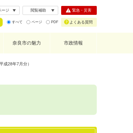
ページ
閲覧補助
緊急・災害
よくある質問
すべて
ページ
PDF
奈良市の魅力
市政情報
平成28年7月分）