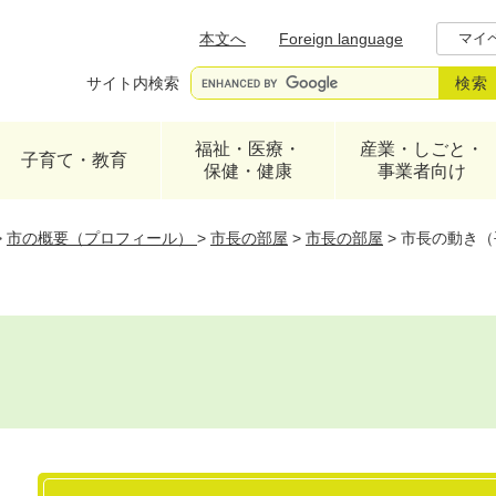
メニューを飛ばして本文へ
本文へ
Foreign language
マイ
サイト内検索
福祉・医療・
産業・しごと・
子育て・教育
保健・健康
事業者向け
>
市の概要（プロフィール）
>
市長の部屋
>
市長の部屋
>
市長の動き（
本