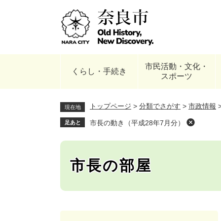
ペ
ー
ジ
の
先
頭
市民活動・文化・
で
くらし・手続き
スポーツ
す
。
トップページ
>
分類でさがす
>
市政情報
現在地
市長の動き（平成28年7月分）
足あと
市長の部屋