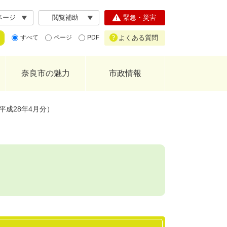
ページ
閲覧補助
緊急・災害
よくある質問
すべて
ページ
PDF
奈良市の魅力
市政情報
平成28年4月分）