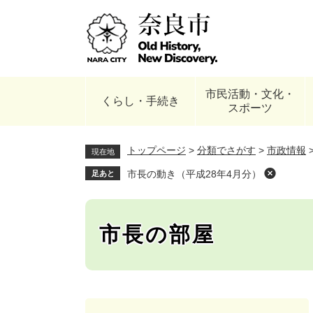
ペ
ー
ジ
の
先
頭
市民活動・文化・
で
くらし・手続き
スポーツ
す
。
トップページ
>
分類でさがす
>
市政情報
現在地
市長の動き（平成28年4月分）
足あと
市長の部屋