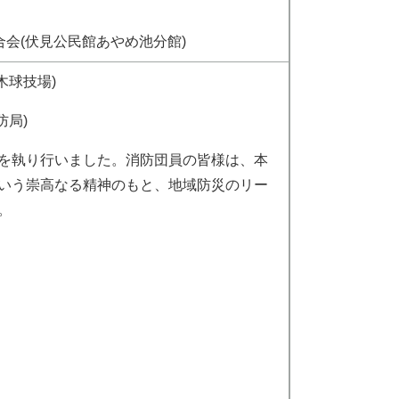
合会(伏見公民館あやめ池分館)
木球技場)
防局)
を執り行いました。消防団員の皆様は、本
いう崇高なる精神のもと、地域防災のリー
。