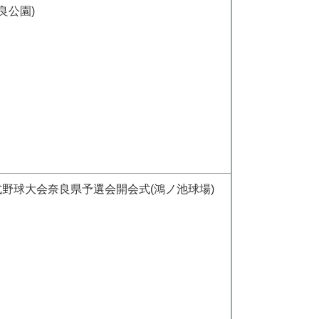
良公園)
野球大会奈良県予選会開会式(鴻ノ池球場)