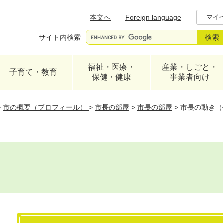
メニューを飛ばして本文へ
本文へ
Foreign language
マイ
サイト内検索
福祉・医療・
産業・しごと・
子育て・教育
保健・健康
事業者向け
>
市の概要（プロフィール）
>
市長の部屋
>
市長の部屋
>
市長の動き（
本