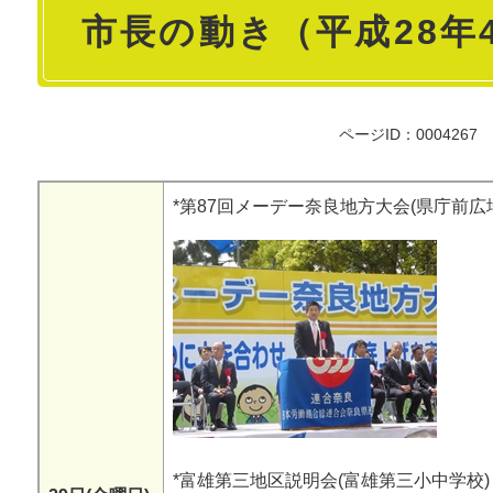
市長の動き（平成28年
文
ページID：0004267
*第87回メーデー奈良地方大会(県庁前広
*富雄第三地区説明会(富雄第三小中学校)