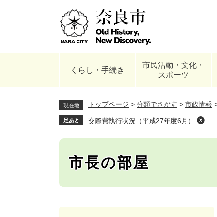
ペ
ー
ジ
の
先
頭
市民活動・文化・
で
くらし・手続き
スポーツ
す
。
トップページ
>
分類でさがす
>
市政情報
現在地
交際費執行状況（平成27年度6月）
足あと
市長の部屋