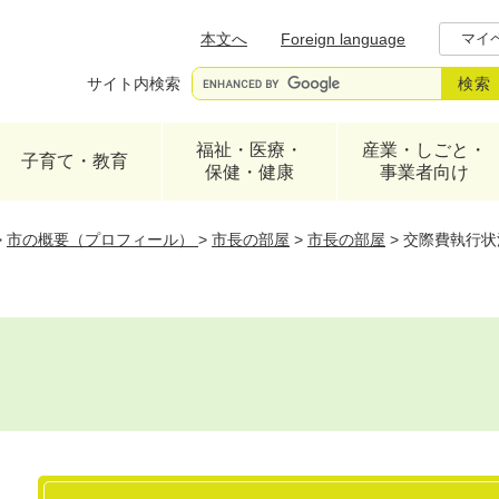
メニューを飛ばして本文へ
本文へ
Foreign language
マイ
サイト内検索
福祉・医療・
産業・しごと・
子育て・教育
保健・健康
事業者向け
>
市の概要（プロフィール）
>
市長の部屋
>
市長の部屋
>
交際費執行状
本