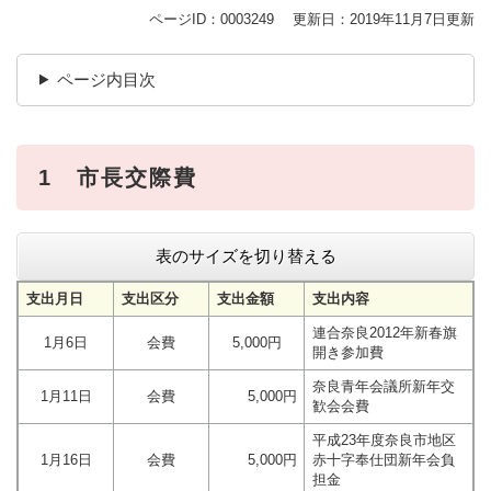
ページID：0003249
更新日：2019年11月7日更新
ページ内目次
1 市長交際費
表のサイズを切り替える
支出月日
支出区分
支出金額
支出内容
連合奈良2012年新春旗
1月6日
会費
5,000円
開き参加費
奈良青年会議所新年交
1月11日
会費
5,000円
歓会会費
平成23年度奈良市地区
1月16日
会費
5,000円
赤十字奉仕団新年会負
担金