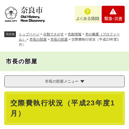
ペ
メニューを飛ばして本文へ
よ
緊
ー
く
急
ジ
あ
・
の
る
災
先
質
害
頭
トップページ
>
分類でさがす
>
市政情報
>
市の概要（プロフィー
現在地
問
で
ル）
>
市長の部屋
>
市長の部屋
>
交際費執行状況（平成23年度1
月）
す
。
市長の部屋
市長の部屋メニュー
本
交際費執行状況（平成23年度1
文
月）