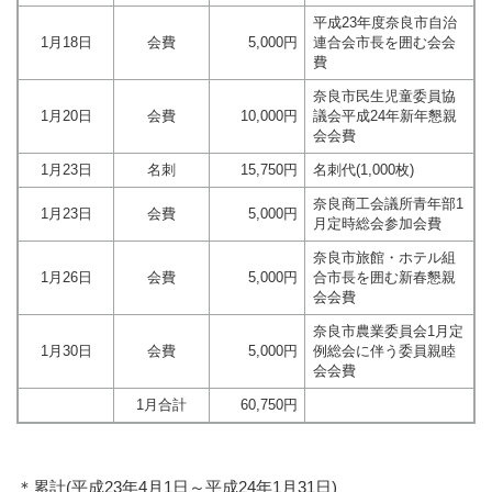
平成23年度奈良市自治
1月18日
会費
5,000円
連合会市長を囲む会会
費
奈良市民生児童委員協
1月20日
会費
10,000円
議会平成24年新年懇親
会会費
1月23日
名刺
15,750円
名刺代(1,000枚)
奈良商工会議所青年部1
1月23日
会費
5,000円
月定時総会参加会費
奈良市旅館・ホテル組
1月26日
会費
5,000円
合市長を囲む新春懇親
会会費
奈良市農業委員会1月定
1月30日
会費
5,000円
例総会に伴う委員親睦
会会費
1月合計
60,750円
＊累計(平成23年4月1日～平成24年1月31日)