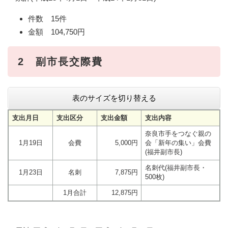
件数 15件
金額 104,750円
2 副市長交際費
表のサイズを切り替える
支出月日
支出区分
支出金額
支出内容
奈良市手をつなぐ親の
1月19日
会費
5,000円
会「新年の集い」会費
(福井副市長)
名刺代(福井副市長・
1月23日
名刺
7,875円
500枚)
1月合計
12,875円