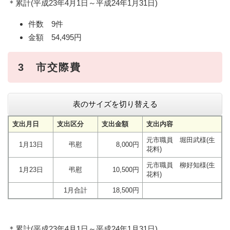
＊累計(平成23年4月1日～平成24年1月31日)
件数 9件
金額 54,495円
3
市交際費
表のサイズを切り替える
支出月日
支出区分
支出金額
支出内容
元市職員 堀田武様(生
1月13日
弔慰
8,000円
花料)
元市職員 柳好知様(生
1月23日
弔慰
10,500円
花料)
1月合計
18,500円
＊累計(平成23年4月1日～平成24年1月31日)