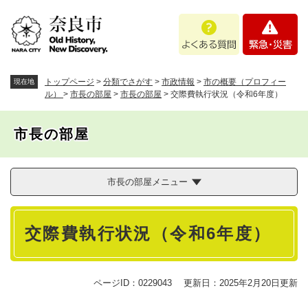
ペ
メニューを飛ばして本文へ
よ
緊
ー
く
急
ジ
あ
・
の
る
災
先
質
害
頭
トップページ
>
分類でさがす
>
市政情報
>
市の概要（プロフィー
現在地
問
で
ル）
>
市長の部屋
>
市長の部屋
>
交際費執行状況（令和6年度）
す
。
市長の部屋
市長の部屋メニュー
本
交際費執行状況（令和6年度）
文
ページID：0229043
更新日：2025年2月20日更新