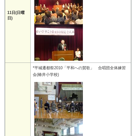
11日(日曜
日)
*平城遷都祭2010「平和への賛歌」 合唱団全体練習
会(椿井小学校)