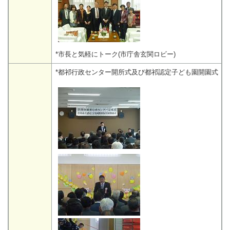
*市長と気軽にトーク(市庁舎玄関ロビー)
*都祁行政センター開所式及び都祁認定子ども園開園式