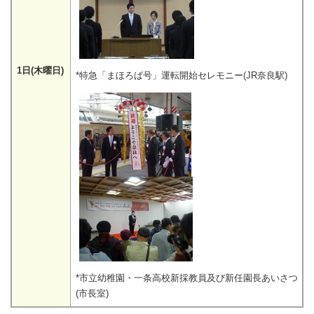
1日(木曜日)
*特急「まほろば号」運転開始セレモニー(JR奈良駅)
*市立幼稚園・一条高校新採教員及び新任園長あいさつ
(市長室)