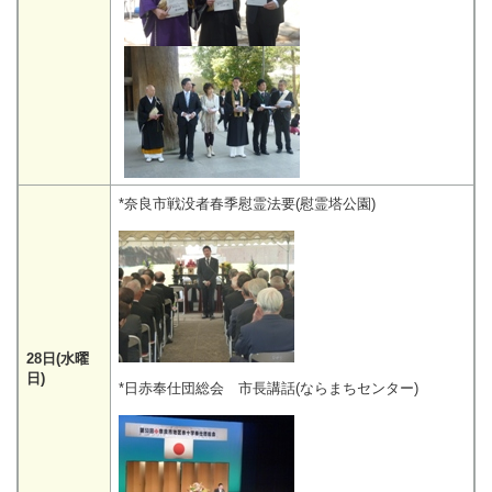
*奈良市戦没者春季慰霊法要(慰霊塔公園)
28日(水曜
日)
*日赤奉仕団総会 市長講話(ならまちセンター)