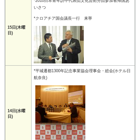
*2010日本青年訪中代表団文化芸術分団参加者帰国あ
いさつ
*クロアチア国会議長一行 来寧
15日(木曜
日)
*平城遷都1300年記念事業協会理事会・総会(ホテル日
航奈良)
14日(水曜
日)