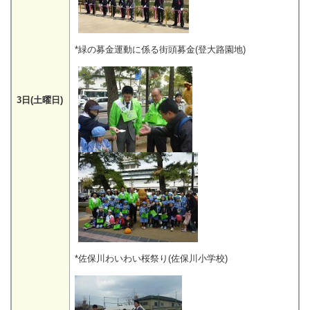
*緑の募金運動に係る街頭募金(登大路園地)
3日(土曜日)
*佐保川わいわい桜祭り(佐保川小学校)