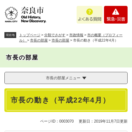
ペ
メニューを飛ばして本文へ
よ
緊
ー
く
急
ジ
あ
・
の
る
災
先
質
害
頭
トップページ
>
分類でさがす
>
市政情報
>
市の概要（プロフィー
現在地
問
で
ル）
>
市長の部屋
>
市長の部屋
>
市長の動き（平成22年4月）
す
。
市長の部屋
市長の部屋メニュー
本
市長の動き（平成22年4月）
文
ページID：0003070
更新日：2019年11月7日更新