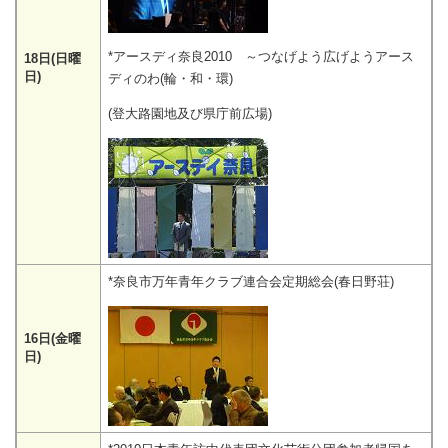
*アースディ奈良2010 ～つなげよう広げようアース
18日(日曜
日)
ディのわ(輪・和・環)
(登大路園地及び県庁前広場)
*奈良市万年青年クラブ連合会定期総会(春日野荘)
16日(金曜
日)