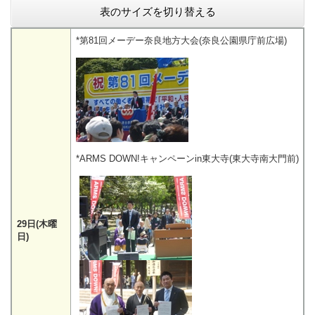
表のサイズを切り替える
*第81回メーデー奈良地方大会(奈良公園県庁前広場)
*ARMS DOWN!キャンペーンin東大寺(東大寺南大門前)
29日(木曜
日)