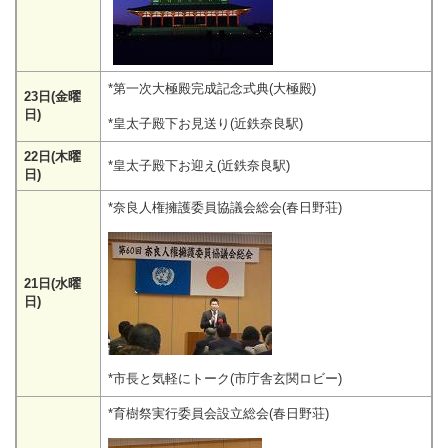
*第一次大極殿完成記念式典(大極殿)
23日(金曜
日)
*皇太子殿下お見送り(近鉄奈良駅)
22日(木曜
*皇太子殿下お迎え(近鉄奈良駅)
日)
*奈良人権擁護委員協議会総会(春日野荘)
21日(水曜
日)
*市長と気軽にトーク(市庁舎玄関ロビー)
*育樹祭実行委員会設立総会(春日野荘)