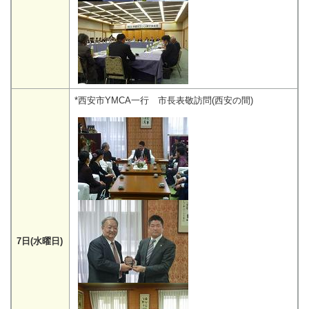
*西安市YMCA一行 市長表敬訪問(西安の間)
7日(水曜日)