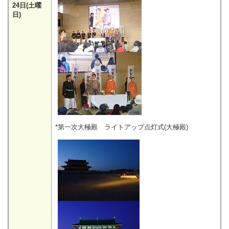
24日(土曜
日)
*第一次大極殿 ライトアップ点灯式(大極殿)