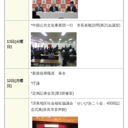
*中国公共文化事業団一行 市長表敬訪問(第21会議室)
13日(火曜
日)
*新規採用職員 発令
12日(月曜
*庁議
日)
*定例記者会見(第1研修室)
*済美地区社会福祉協議会「せいび歩こう会」450回記
念式典(奈良市音声館)