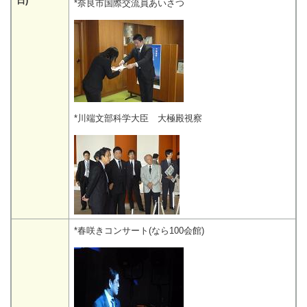
日)
*奈良市国際交流員あいさつ
*川端文部科学大臣 大極殿視察
*春咲きコンサート(なら100会館)