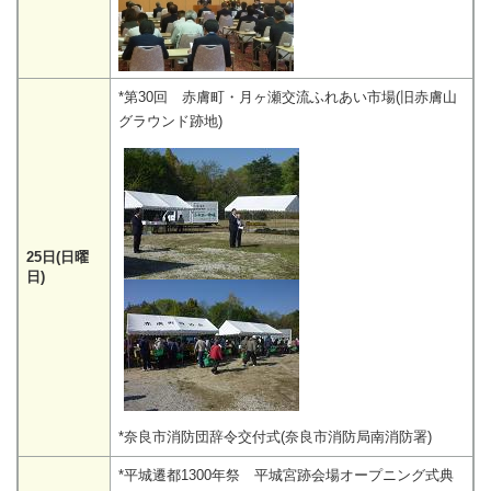
*第30回 赤膚町・月ヶ瀬交流ふれあい市場(旧赤膚山
グラウンド跡地)
25日(日曜
日)
*奈良市消防団辞令交付式(奈良市消防局南消防署)
*平城遷都1300年祭 平城宮跡会場オープニング式典