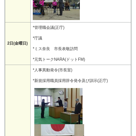
*管理職会議(正庁)
*庁議
2日(金曜日)
*ミス奈良 市長表敬訪問
*元気トークNARA(ドットFM)
*人事異動発令(市長室)
*新規採用職員採用辞令発令及び訓示(正庁)