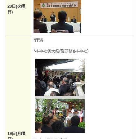
20日(火曜
日)
*庁議
*林神社例大祭(饅頭祭)(林神社)
19日(月曜