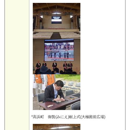
*高浜町 御贄(みにえ)献上式(大極殿前広場)