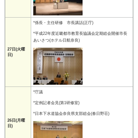
*係長・主任研修 市長講話(正庁)
*平成22年度近畿都市教育長協議会定期総会開催市長
あいさつ(ホテル日航奈良)
27日(火曜
日)
*庁議
*定例記者会見(第1研修室)
*日本下水道協会奈良県支部総会(春日野荘)
26日(月曜
日)